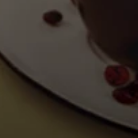
Kawy
Segment kaw stale wzmacniamy o
mieszanki premium, które podkreślają
nasze doświadczenie w imporcie i
budowaniu długofalowych relacji z
producentami.