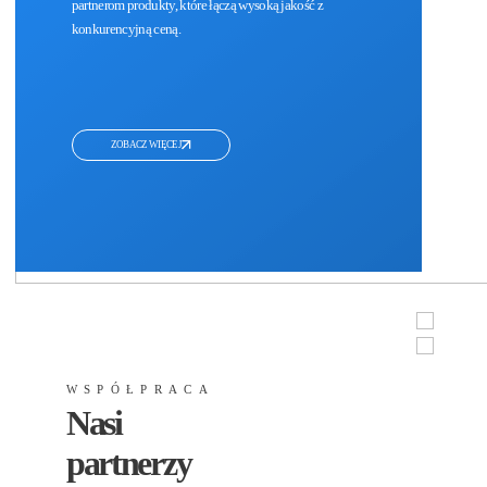
partnerom produkty, które łączą wysoką jakość z
konkurencyjną ceną.
ZOBACZ WIĘCEJ
WSPÓŁPRACA
Nasi
partnerzy