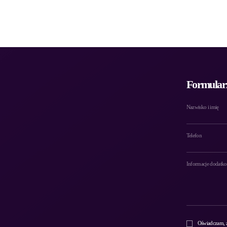
Formular
Nazwisko i imię
Telefon
Informacje dodatk
Oświadczam, ż