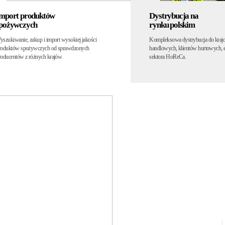
ystrybucja na
Eksport
ynku polskim
do krajów UE
ompleksowa dystrybucja do krajowych sieci
Promocja i sprzedaż produktów na
andlowych, klientów hurtowych, e-commerce oraz
europejskich.
ektora HoReCa.
Solidny
partner
Współpracujemy
ze
sprawdzonymi producentami.