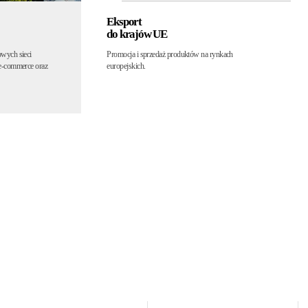
Logistyka
i magazynowanie
 rynkach
Kompleksowe wsparcie logistyczne, magazyn pod
Warszawą oraz współpraca z wiodącymi firmami
transportowymi.
Nowoczesna
Twórcy Sukcesu
firma
Marek
Posiadamy nowoczesny
hub
Budujemy rozpoznawalność
logistyczny pod Warszawą.
i pozycję produktów
na rynku.