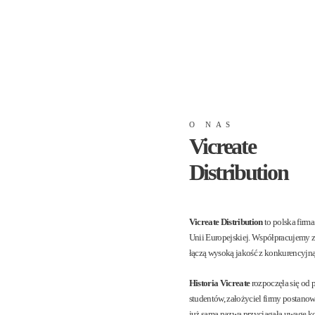
O NAS
Vicreate
Distribution
Vicreate Distribution
to polska firma
Unii Europejskiej. Współpracujemy z
łączą wysoką jakość z konkurencyjną
Historia Vicreate
rozpoczęła się od 
studentów, założyciel firmy postano
już samą nazwą przyciągała uwagę k