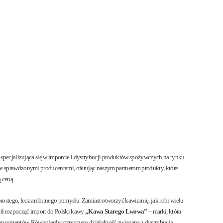
MENU
 specjalizująca się w imporcie i dystrybucji produktów spożywczych na rynku
e sprawdzonymi producentami, oferując naszym partnerom produkty, które
 ceną.
prostego, lecz ambitnego pomysłu. Zamiast otworzyć kawiarnię, jak robi wielu
wił rozpocząć import do Polski kawy
„Kawa Starego Lwowa”
– marki, która
onsumentów. Równolegle rozpoczęto działalność związaną z dystrybucją