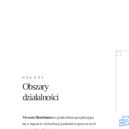
USŁUGI
Obszary
działalności
Vicreate Distribution
to polska firma specjalizująca
się w imporcie i dystrybucji produktów spożywczych