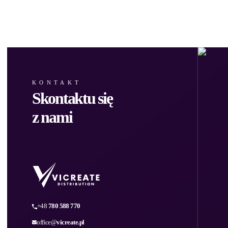
KONTAKT
Skontaktu się
z nami
+48
780 588 770
office@
vicreate.pl