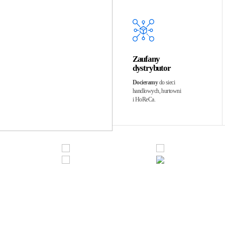
Zaufany
dystrybutor
Docieramy
do sieci
handlowych, hurtowni
i HoReCa.